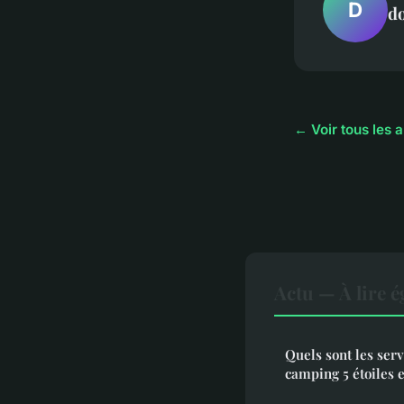
D
d
← Voir tous les a
Actu — À lire 
Quels sont les serv
camping 5 étoiles 