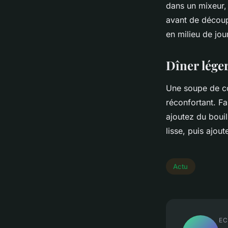
dans un mixeur,
avant de découp
en milieu de jou
Dîner lége
Une soupe de co
réconfortant. Fa
ajoutez du bouil
lisse, puis ajo
Actu
EC