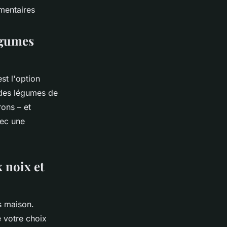
imentaires
égumes
st l'option
 des légumes de
rons – et
vec une
 noix et
s maison.
 votre choix