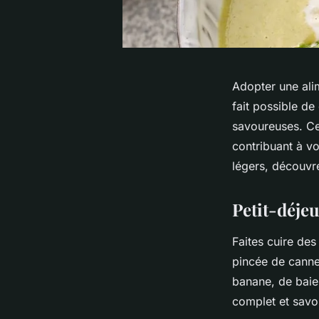
Adopter une alim
fait possible d
savoureuses. Cet
contribuant à vo
légers, découvr
Petit-déjeu
Faites cuire de
pincée de cannel
banane, de baies
complet et sav