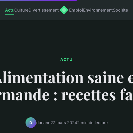
Actu
Culture
Divertissement
Emploi
Environnement
Société
ACTU
limentation saine 
mande : recettes fa
doriane
27 mars 2024
2 min de lecture
D