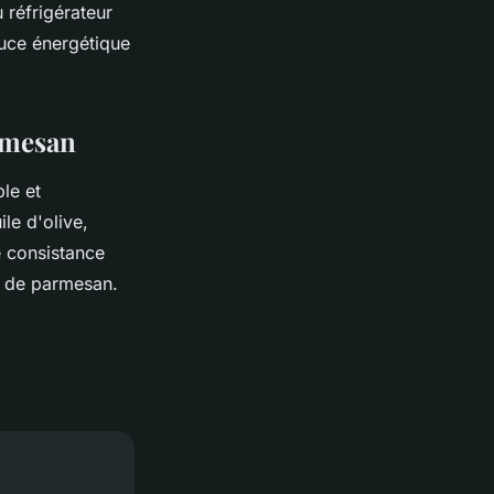
 réfrigérateur
uce énergétique
armesan
le et
le d'olive,
e consistance
x de parmesan.