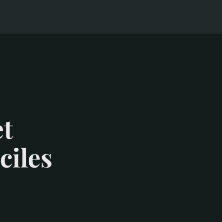
et
ciles