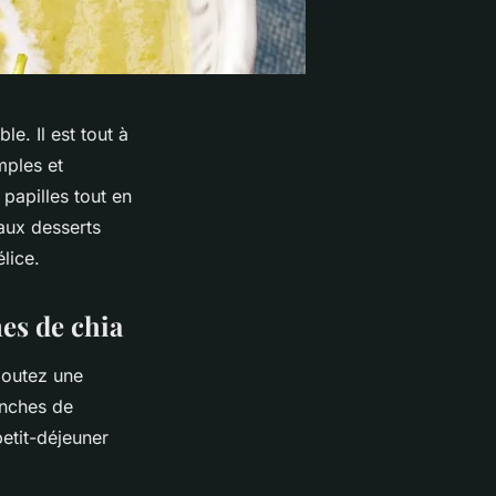
le. Il est tout à
mples et
 papilles tout en
 aux desserts
lice.
nes de chia
joutez une
anches de
etit-déjeuner