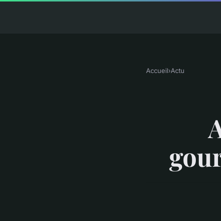
Accueil
›
Actu
A
gour